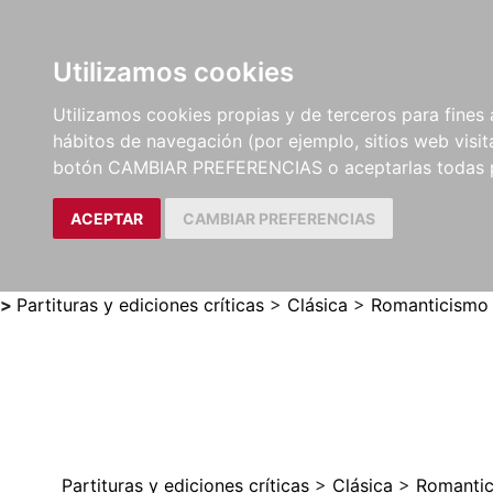
Utilizamos cookies
LIBROS
MÉTODOS Y
PARTITURAS Y EDICION
Utilizamos cookies propias y de terceros para fines 
EJERCICIOS
CRÍTICAS
hábitos de navegación (por ejemplo, sitios web visi
botón CAMBIAR PREFERENCIAS o aceptarlas todas 
ACEPTAR
CAMBIAR PREFERENCIAS
>
Partituras y ediciones críticas
>
Clásica
>
Romanticismo
Partituras y ediciones críticas
>
Clásica
>
Romanti