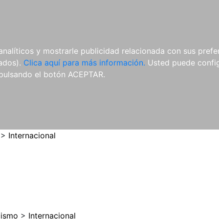
ES
ES
REVISTAS
CDS Y
MATERIAL
analíticos y mostrarle publicidad relacionada con sus prefer
DVDS
COMPLEMENTARIO
tados).
Clica aquí para más información.
Usted puede configu
pulsando el botón ACEPTAR.
>
Internacional
cismo
>
Internacional