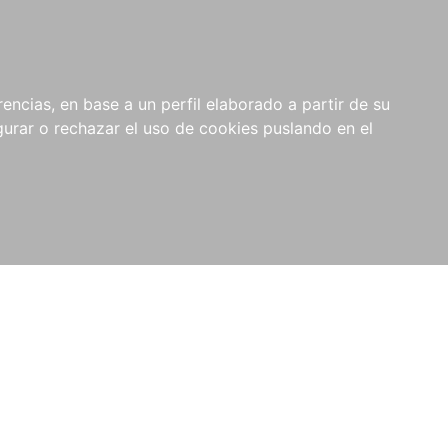
0
NOVEDADES
NOTICIAS
COMPRAS
encias, en base a un perfil elaborado a partir de su
INSTITUCIONALES
rar o rechazar el uso de cookies puslando en el