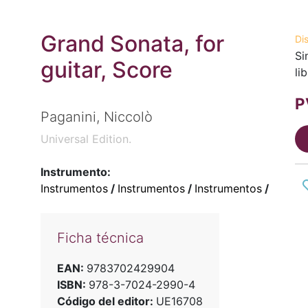
Grand Sonata, for
Di
Si
guitar, Score
li
P
Paganini, Niccolò
Universal Edition.
Instrumento:
Instrumentos
/
Instrumentos
/
Instrumentos
/
Ficha técnica
EAN:
9783702429904
ISBN:
978-3-7024-2990-4
Código del editor:
UE16708