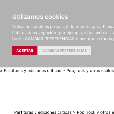
Utilizamos cookies
LIBROS
MÉTODOS Y
PARTITURAS Y EDICION
Utilizamos cookies propias y de terceros para fines 
EJERCICIOS
CRÍTICAS
hábitos de navegación (por ejemplo, sitios web visi
botón CAMBIAR PREFERENCIAS o aceptarlas todas 
ACEPTAR
CAMBIAR PREFERENCIAS
>
Partituras y ediciones críticas
>
Pop, rock y otros estilos
Partituras y ediciones críticas
>
Pop, rock y otros e