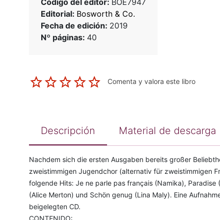
Código del editor:
BOE7947
Editorial:
Bosworth & Co.
Fecha de edición:
2019
Nº páginas:
40
Comenta y valora este libro
Descripción
Material de descarga
Nachdem sich die ersten Ausgaben bereits großer Beliebthe
zweistimmigen Jugendchor (alternativ für zweistimmigen Fr
folgende Hits: Je ne parle pas français (Namika), Paradise 
(Alice Merton) und Schön genug (Lina Maly). Eine Aufnahme 
beigelegten CD.
CONTENIDO: