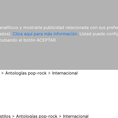
ES
ES
REVISTAS
CDS Y
MATERIAL
analíticos y mostrarle publicidad relacionada con sus prefer
DVDS
COMPLEMENTARIO
tados).
Clica aquí para más información.
Usted puede configu
pulsando el botón ACEPTAR.
>
Antologías pop-rock
>
Internacional
stilos
>
Antologías pop-rock
>
Internacional