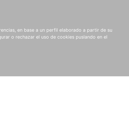
0
NOVEDADES
NOTICIAS
COMPRAS
encias, en base a un perfil elaborado a partir de su
INSTITUCIONALES
rar o rechazar el uso de cookies puslando en el