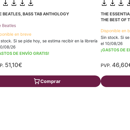
E BEATLES, BASS TAB ANTHOLOGY
THE ESSENTI
THE BEST OF T
 Beatles
Disponible en 
ponible en breve
Sin stock. Si se
 stock. Si se pide hoy, se estima recibir en la librería
el 10/08/26
10/08/26
¡GASTOS DE E
ASTOS DE ENVÍO GRATIS!
51,10€
46,60
P.
PVP.
Comprar