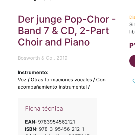
Der junge Pop-Chor -
Di
Si
Band 7 & CD, 2-Part
li
Choir and Piano
P
Bosworth & Co.. 2019
Instrumento:
Voz
/
Otras formaciones vocales
/
Con
acompañamiento instrumental
/
Ficha técnica
EAN:
9783954562121
ISBN:
978-3-95456-212-1