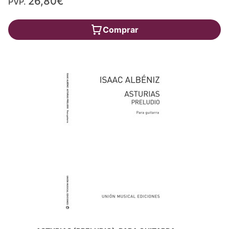
26,80€
PVP.
Comprar