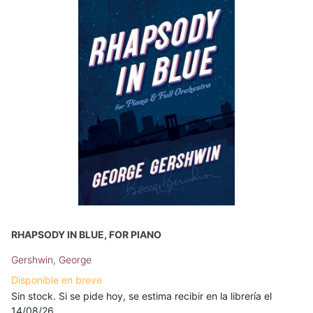
RHAPSODY IN BLUE, FOR PIANO
Gershwin, George
Disponible en breve
Sin stock. Si se pide hoy, se estima recibir en la librería el
14/08/26