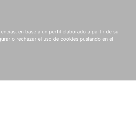
0
NOVEDADES
NOTICIAS
COMPRAS
encias, en base a un perfil elaborado a partir de su
INSTITUCIONALES
rar o rechazar el uso de cookies puslando en el