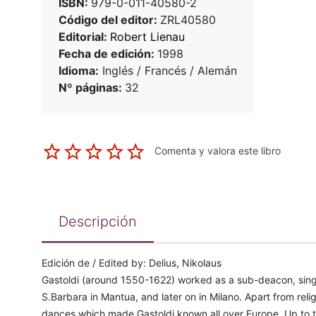
ISBN:
979-0-011-40580-2
Código del editor:
ZRL40580
Editorial:
Robert Lienau
Fecha de edición:
1998
Idioma:
Inglés / Francés / Alemán
Nº páginas:
32
Comenta y valora este libro
Descripción
Edición de / Edited by: Delius, Nikolaus
Gastoldi (around 1550-1622) worked as a sub-deacon, sing
S.Barbara in Mantua, and later on in Milano. Apart from reli
dances which made Gastoldi known all over Europe. Up to the 