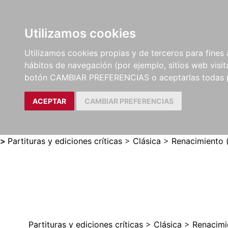
Utilizamos cookies
LIBROS
MÉTODOS Y
PARTITURAS Y EDICION
Utilizamos cookies propias y de terceros para fines 
EJERCICIOS
CRÍTICAS
hábitos de navegación (por ejemplo, sitios web visi
botón CAMBIAR PREFERENCIAS o aceptarlas todas 
ACEPTAR
CAMBIAR PREFERENCIAS
>
Partituras y ediciones críticas
>
Clásica
>
Renacimiento 
Partituras y ediciones críticas
>
Clásica
>
Renacimi