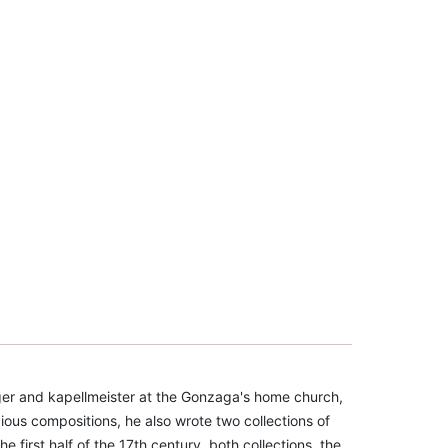
er and kapellmeister at the Gonzaga's home church,
gious compositions, he also wrote two collections of
first half of the 17th century, both collections, the