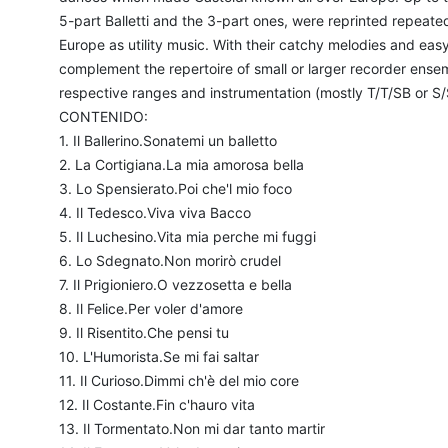
5-part Balletti and the 3-part ones, were reprinted repeate
Europe as utility music. With their catchy melodies and easy
complement the repertoire of small or larger recorder ense
respective ranges and instrumentation (mostly T/T/SB or S/
CONTENIDO:
1. Il Ballerino.Sonatemi un balletto
2. La Cortigiana.La mia amorosa bella
3. Lo Spensierato.Poi che'l mio foco
4. Il Tedesco.Viva viva Bacco
5. Il Luchesino.Vita mia perche mi fuggi
6. Lo Sdegnato.Non morirò crudel
7. Il Prigioniero.O vezzosetta e bella
8. Il Felice.Per voler d'amore
9. Il Risentito.Che pensi tu
10. L'Humorista.Se mi fai saltar
11. Il Curioso.Dimmi ch'è del mio core
12. Il Costante.Fin c'hauro vita
13. Il Tormentato.Non mi dar tanto martir