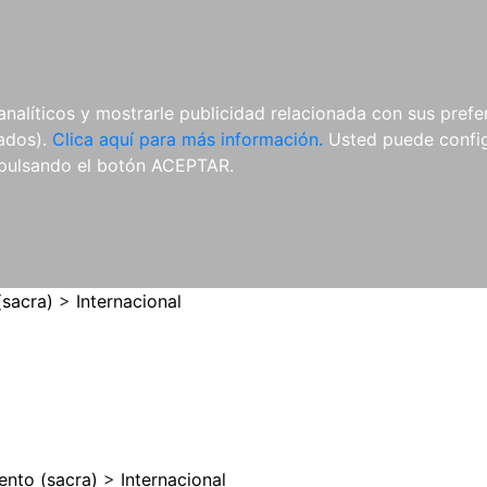
ES
ES
REVISTAS
CDS Y
MATERIAL
analíticos y mostrarle publicidad relacionada con sus prefer
DVDS
COMPLEMENTARIO
tados).
Clica aquí para más información.
Usted puede configu
pulsando el botón ACEPTAR.
(sacra)
>
Internacional
ento (sacra)
>
Internacional