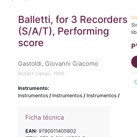
Balletti, for 3 Recorders
Di
Si
(S/A/T), Performing
li
score
P
Gastoldi, Giovanni Giacomo
Robert Lienau. 1998
Instrumento:
Instrumentos
/
Instrumentos
/
Instrumentos
/
Ficha técnica
EAN:
9790011405802