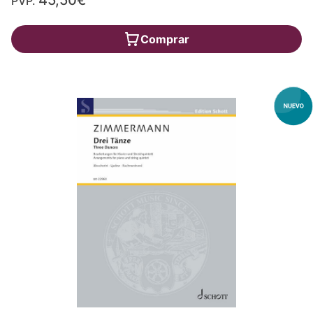
45,50€
PVP.
Comprar