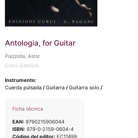
Antologia, for Guitar
Piazzolla, Astor
Curci, Edizioni.
Instrumento:
Cuerda pulsada
/
Guitarra
/
Guitarra solo
/
Ficha técnica
EAN:
9790215906044
ISBN:
979-0-2159-0604-4
Código del editor:
EC11499