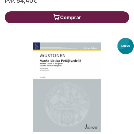
54,40€
PVP.
Comprar