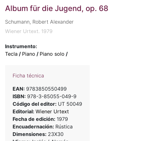
Album für die Jugend, op. 68
Schumann, Robert Alexander
Wiener Urtext. 1979
Instrumento:
Tecla
/
Piano
/
Piano solo
/
Ficha técnica
EAN:
9783850550499
ISBN:
978-3-85055-049-9
Código del editor:
UT 50049
Editorial:
Wiener Urtext
Fecha de edición:
1979
Encuadernación:
Rústica
Dimensiones:
23X30