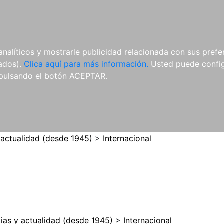
ES
ES
REVISTAS
CDS Y
MATERIAL
analíticos y mostrarle publicidad relacionada con sus prefer
DVDS
COMPLEMENTARIO
tados).
Clica aquí para más información.
Usted puede configu
pulsando el botón ACEPTAR.
 actualidad (desde 1945)
>
Internacional
ias y actualidad (desde 1945)
>
Internacional