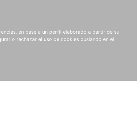
0
NOVEDADES
NOTICIAS
COMPRAS
encias, en base a un perfil elaborado a partir de su
INSTITUCIONALES
rar o rechazar el uso de cookies puslando en el