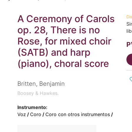
A Ceremony of Carols
Di
Si
op. 28, There is no
li
Rose, for mixed choir
P
(SATB) and harp
(piano), choral score
Britten, Benjamin
Boosey & Hawkes.
Instrumento:
Voz
/
Coro
/
Coro con otros instrumentos
/