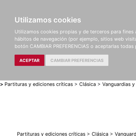
Utilizamos cookies
LIBROS
MÉTODOS Y
PARTITURAS Y EDICION
Utilizamos cookies propias y de terceros para fines 
EJERCICIOS
CRÍTICAS
hábitos de navegación (por ejemplo, sitios web visi
botón CAMBIAR PREFERENCIAS o aceptarlas todas 
ACEPTAR
CAMBIAR PREFERENCIAS
>
Partituras y ediciones críticas
>
Clásica
>
Vanguardias y
Partituras y ediciones críticas
>
Clásica
>
Vanguard