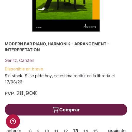
MODERN BAR PIANO, HARMONIK - ARRANGEMENT -
INTERPRETATION
Gerlitz, Carsten
Disponible en breve
Sin stock. Si se pide hoy, se estima recibir en la librería el
17/08/26
28,90€
PVP.
Comprar
anterior
13
siguiente
8
9
10
11
12
14
15