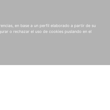
0
NOVEDADES
NOTICIAS
COMPRAS
encias, en base a un perfil elaborado a partir de su
INSTITUCIONALES
rar o rechazar el uso de cookies puslando en el