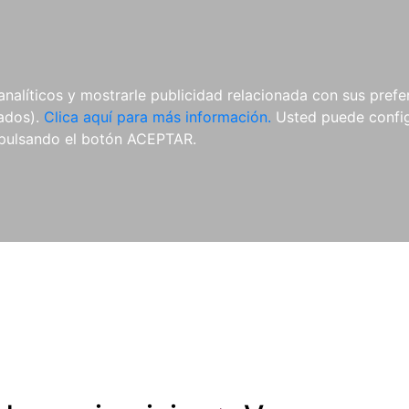
ES
ES
REVISTAS
CDS Y
MATERIAL
analíticos y mostrarle publicidad relacionada con sus prefer
DVDS
COMPLEMENTARIO
tados).
Clica aquí para más información.
Usted puede configu
pulsando el botón ACEPTAR.