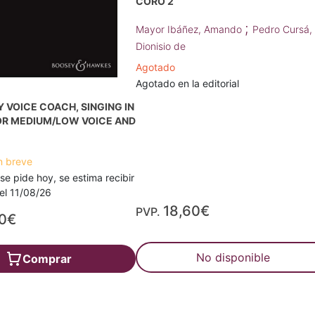
CORO 2
;
Mayor Ibáñez, Amando
Pedro Cursá,
Dionisio de
Agotado
Agotado en la editorial
 VOICE COACH, SINGING IN
OR MEDIUM/LOW VOICE AND
n breve
 se pide hoy, se estima recibir
a el 11/08/26
18,60€
PVP.
60€
No disponible
Comprar