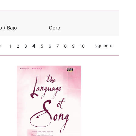
o / Bajo
Coro
r
4
siguiente
1
2
3
5
6
7
8
9
10