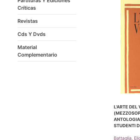
Partituras Y Ediciones
Críticas
Revistas
Cds Y Dvds
Material
Complementario
L'ARTE DEL
(MEZZOSOPR
ANTOLOGIA 
STUDENTI D
Battaglia, Eli