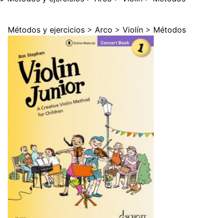
Métodos y ejercicios
>
Arco
>
Violín
>
Métodos