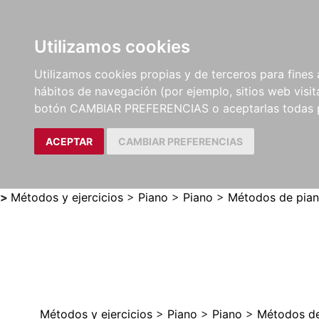
Utilizamos cookies
LIBROS
MÉTODOS Y
PARTITURAS Y EDICION
Utilizamos cookies propias y de terceros para fines 
EJERCICIOS
CRÍTICAS
hábitos de navegación (por ejemplo, sitios web visi
botón CAMBIAR PREFERENCIAS o aceptarlas todas 
ACEPTAR
CAMBIAR PREFERENCIAS
>
Métodos y ejercicios
>
Piano
>
Piano
>
Métodos de pia
Métodos y ejercicios
>
Piano
>
Piano
>
Métodos de