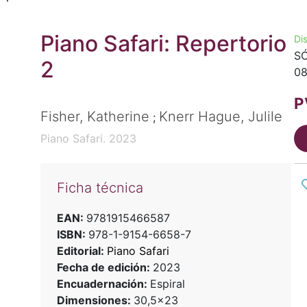
Piano Safari: Repertorio
Di
SÓ
2
08
P
Fisher, Katherine
Knerr Hague, Julile
;
Piano Safari. 2023
Ficha técnica
EAN:
9781915466587
ISBN:
978-1-9154-6658-7
Editorial:
Piano Safari
Fecha de edición:
2023
Encuadernación:
Espiral
Dimensiones:
30,5x23