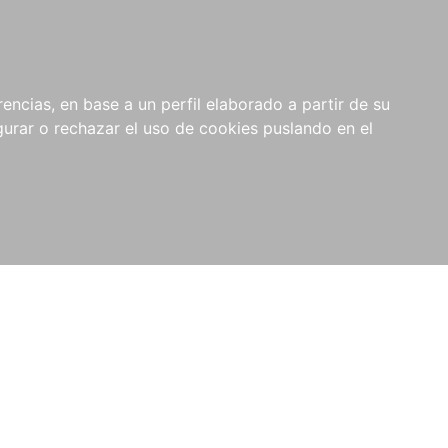
0
NOVEDADES
NOTICIAS
COMPRAS
encias, en base a un perfil elaborado a partir de su
INSTITUCIONALES
rar o rechazar el uso de cookies puslando en el