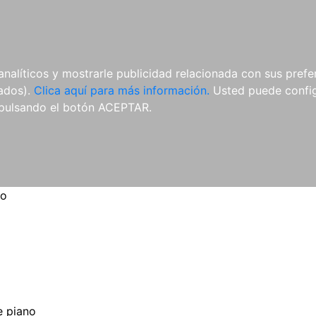
ES
ES
REVISTAS
CDS Y
MATERIAL
analíticos y mostrarle publicidad relacionada con sus prefer
DVDS
COMPLEMENTARIO
tados).
Clica aquí para más información.
Usted puede configu
pulsando el botón ACEPTAR.
no
 piano