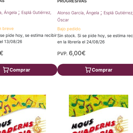
AS
PROGRESIVAS
;
;
a, Ángela
Esplá Gutiérrez,
Alonso García, Ángela
Esplá Gutiérrez
Óscar
n breve
Bajo pedido
 se pide hoy, se estima recibir
Sin stock. Si se pide hoy, se estima rec
a el 13/08/26
en la librería el 24/08/26
€
6,00€
PVP.
Comprar
Comprar