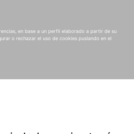
0
NOVEDADES
NOTICIAS
COMPRAS
encias, en base a un perfil elaborado a partir de su
INSTITUCIONALES
rar o rechazar el uso de cookies puslando en el