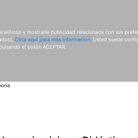
ES
ES
REVISTAS
CDS Y
MATERIAL
analíticos y mostrarle publicidad relacionada con sus prefer
DVDS
COMPLEMENTARIO
tados).
Clica aquí para más información.
Usted puede configu
pulsando el botón ACEPTAR.
eoría