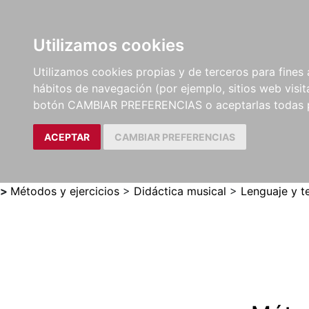
Utilizamos cookies
LIBROS
MÉTODOS Y
PARTITURAS Y EDICION
Utilizamos cookies propias y de terceros para fines 
EJERCICIOS
CRÍTICAS
hábitos de navegación (por ejemplo, sitios web visi
botón CAMBIAR PREFERENCIAS o aceptarlas todas 
ACEPTAR
CAMBIAR PREFERENCIAS
>
Métodos y ejercicios
>
Didáctica musical
>
Lenguaje y t