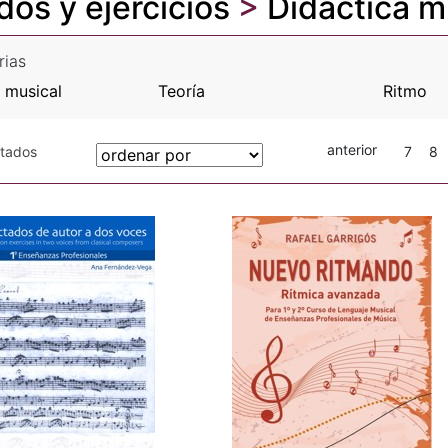
os y ejercicios
>
Didáctica m
rias
 musical
Teoría
Ritmo
anterior
otados
7
8