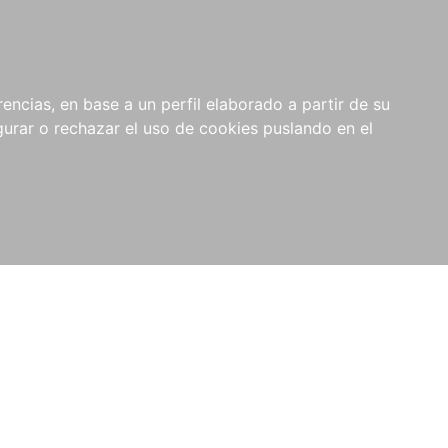
0
NOVEDADES
NOTICIAS
COMPRAS
encias, en base a un perfil elaborado a partir de su
INSTITUCIONALES
rar o rechazar el uso de cookies puslando en el