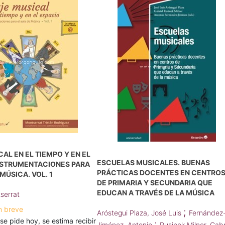
CAL EN EL TIEMPO Y EN EL
ESCUELAS MUSICALES. BUENAS
INSTRUMENTACIONES PARA
PRÁCTICAS DOCENTES EN CENTRO
MÚSICA. VOL. 1
DE PRIMARIA Y SECUNDARIA QUE
EDUCAN A TRAVÉS DE LA MÚSICA
tserrat
n breve
;
Aróstegui Plaza, José Luis
Fernández
 se pide hoy, se estima recibir
;
Jiménez, Antonio
Rusinek Milner, Gabr