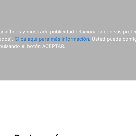
ES
ES
REVISTAS
CDS Y
MATERIAL
analíticos y mostrarle publicidad relacionada con sus prefer
DVDS
COMPLEMENTARIO
tados).
Clica aquí para más información.
Usted puede configu
pulsando el botón ACEPTAR.