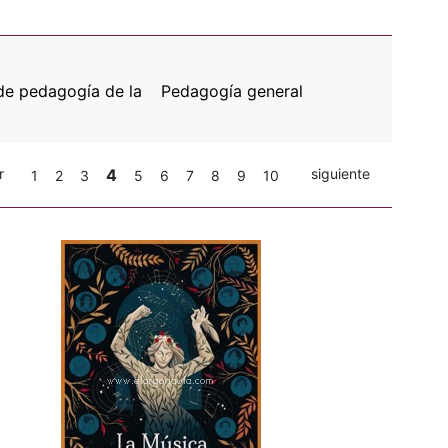
de pedagogía de la
Pedagogía general
r
4
siguiente
1
2
3
5
6
7
8
9
10