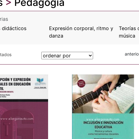
s
>
Pedagogía
rias
 didácticos
Expresión corporal, ritmo y
Teorías 
danza
música
anterio
otados