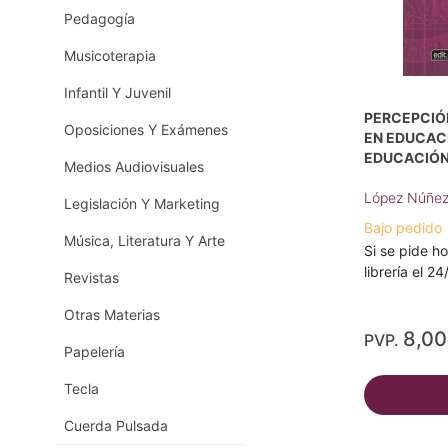
Pedagogía
Musicoterapia
Infantil Y Juvenil
PERCEPCIÓ
Oposiciones Y Exámenes
EN EDUCACI
EDUCACIÓN 
Medios Audiovisuales
López Núñez
Legislación Y Marketing
Bajo pedido
Música, Literatura Y Arte
Si se pide ho
librería el 2
Revistas
Otras Materias
8,0
PVP.
Papelería
Tecla
Cuerda Pulsada