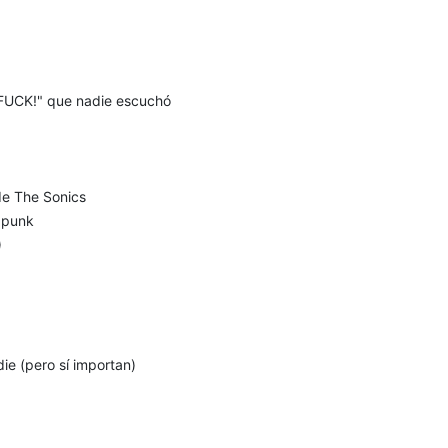
 "FUCK!" que nadie escuchó
 de The Sonics
 punk
)
ie (pero sí importan)