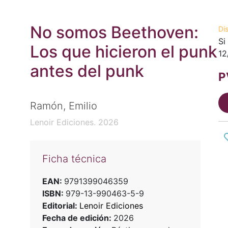
No somos Beethoven:
Di
Si
Los que hicieron el punk
12
antes del punk
P
Ramón, Emilio
Lenoir Ediciones. 2026
Ficha técnica
EAN:
9791399046359
ISBN:
979-13-990463-5-9
Editorial:
Lenoir Ediciones
Fecha de edición:
2026