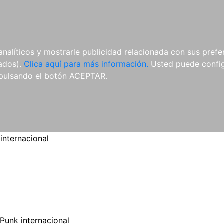
ES
ES
REVISTAS
CDS Y
MATERIAL
analíticos y mostrarle publicidad relacionada con sus prefer
DVDS
COMPLEMENTARIO
tados).
Clica aquí para más información.
Usted puede configu
pulsando el botón ACEPTAR.
internacional
Punk internacional