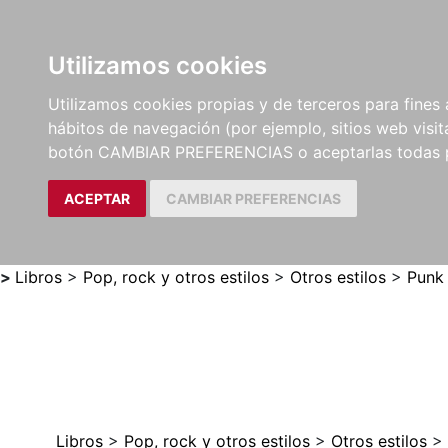
Utilizamos cookies
LIBROS
MÉTODOS Y
PARTITURAS Y EDICION
Utilizamos cookies propias y de terceros para fines 
EJERCICIOS
CRÍTICAS
hábitos de navegación (por ejemplo, sitios web visi
botón CAMBIAR PREFERENCIAS o aceptarlas todas 
ACEPTAR
CAMBIAR PREFERENCIAS
>
Libros
>
Pop, rock y otros estilos
>
Otros estilos
>
Punk 
Libros
>
Pop, rock y otros estilos
>
Otros estilos
>