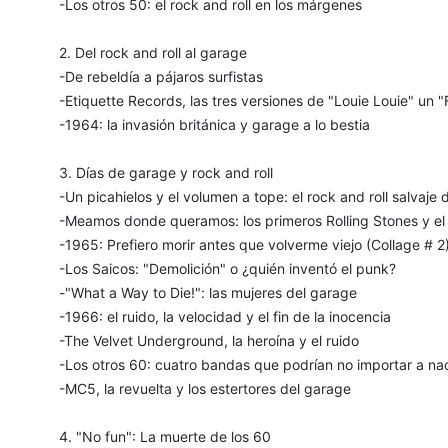
-Los otros 50: el rock and roll en los márgenes
2. Del rock and roll al garage
-De rebeldía a pájaros surfistas
-Etiquette Records, las tres versiones de "Louie Louie" un
-1964: la invasión británica y garage a lo bestia
3. Días de garage y rock and roll
-Un picahielos y el volumen a tope: el rock and roll salvaje
-Meamos donde queramos: los primeros Rolling Stones y el
-1965: Prefiero morir antes que volverme viejo (Collage # 2
-Los Saicos: "Demolición" o ¿quién inventó el punk?
-"What a Way to Die!": las mujeres del garage
-1966: el ruido, la velocidad y el fin de la inocencia
-The Velvet Underground, la heroína y el ruido
-Los otros 60: cuatro bandas que podrían no importar a nad
-MC5, la revuelta y los estertores del garage
4. "No fun": La muerte de los 60