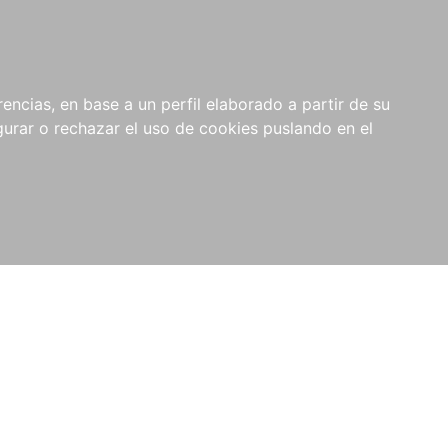
0
NOVEDADES
NOTICIAS
COMPRAS
encias, en base a un perfil elaborado a partir de su
INSTITUCIONALES
rar o rechazar el uso de cookies puslando en el