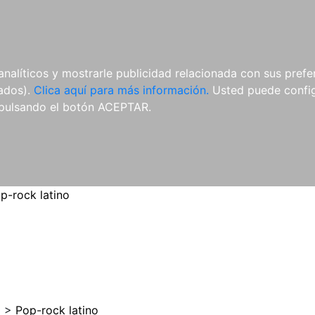
ES
ES
REVISTAS
CDS Y
MATERIAL
analíticos y mostrarle publicidad relacionada con sus prefer
DVDS
COMPLEMENTARIO
tados).
Clica aquí para más información.
Usted puede configu
pulsando el botón ACEPTAR.
p-rock latino
o
>
Pop-rock latino