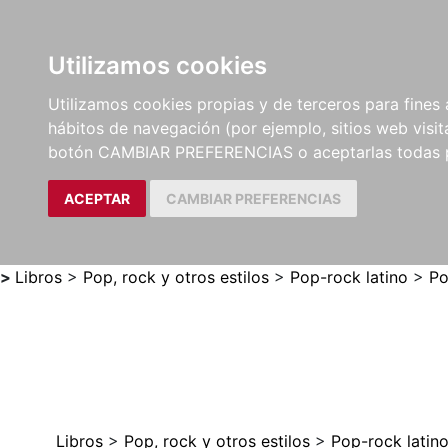
Utilizamos cookies
LIBROS
MÉTODOS Y
PARTITURAS Y EDICION
Utilizamos cookies propias y de terceros para fines 
EJERCICIOS
CRÍTICAS
hábitos de navegación (por ejemplo, sitios web visi
botón CAMBIAR PREFERENCIAS o aceptarlas todas 
ACEPTAR
CAMBIAR PREFERENCIAS
>
Libros
>
Pop, rock y otros estilos
>
Pop-rock latino
>
Po
Libros
>
Pop, rock y otros estilos
>
Pop-rock latin