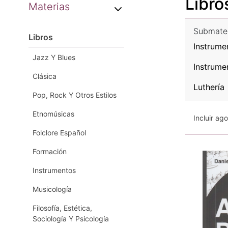
Libro
Materias
Submate
Libros
Instrume
Jazz Y Blues
Instrume
Clásica
Luthería
Pop, Rock Y Otros Estilos
Etnomúsicas
Incluir ag
Folclore Español
Formación
Instrumentos
Musicología
Filosofía, Estética,
Sociología Y Psicología