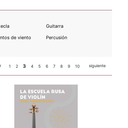
tecla
Guitarra
ntos de viento
Percusión
r
3
siguiente
1
2
4
5
6
7
8
9
10