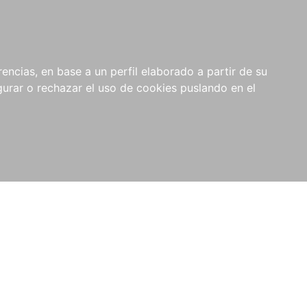
0
NOVEDADES
NOTICIAS
COMPRAS
encias, en base a un perfil elaborado a partir de su
INSTITUCIONALES
rar o rechazar el uso de cookies puslando en el