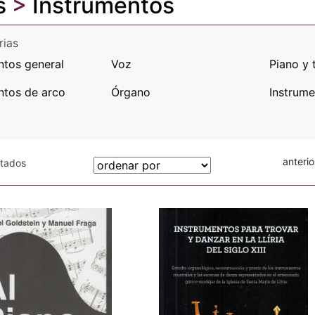
s
>
Instrumentos
rias
ntos general
Voz
Piano y 
ntos de arco
Órgano
Instrume
anterio
otados