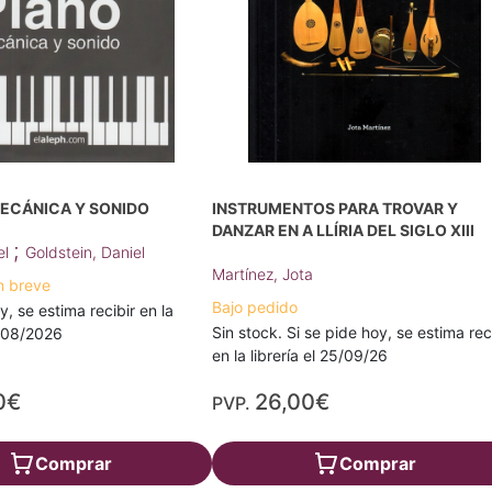
MECÁNICA Y SONIDO
INSTRUMENTOS PARA TROVAR Y
DANZAR EN A LLÍRIA DEL SIGLO XIII
;
el
Goldstein, Daniel
Martínez, Jota
n breve
Bajo pedido
y, se estima recibir en la
Sin stock. Si se pide hoy, se estima rec
3/08/2026
en la librería el 25/09/26
0€
26,00€
PVP.
Comprar
Comprar