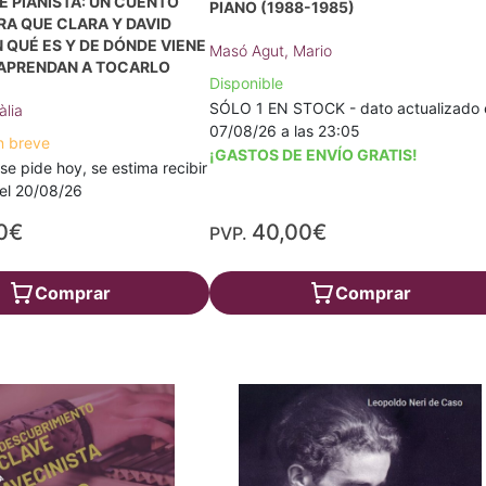
E PIANISTA: UN CUENTO
PIANO (1988-1985)
A QUE CLARA Y DAVID
QUÉ ES Y DE DÓNDE VIENE
Masó Agut, Mario
 APRENDAN A TOCARLO
Disponible
SÓLO 1 EN STOCK - dato actualizado 
àlia
07/08/26 a las 23:05
n breve
¡GASTOS DE ENVÍO GRATIS!
 se pide hoy, se estima recibir
a el 20/08/26
0€
40,00€
PVP.
Comprar
Comprar