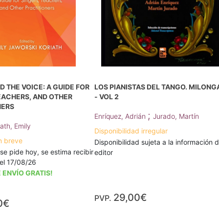
 THE VOICE: A GUIDE FOR
LOS PIANISTAS DEL TANGO. MILONG
EACHERS, AND OTHER
- VOL 2
NERS
;
Enríquez, Adrián
Jurado, Martín
ath, Emily
Disponibilidad irregular
n breve
Disponibilidad sujeta a la información d
 se pide hoy, se estima recibir
editor
a el 17/08/26
 ENVÍO GRATIS!
29,00€
PVP.
0€