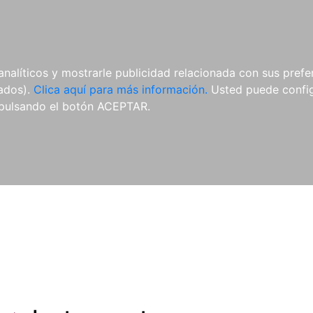
ES
ES
REVISTAS
CDS Y
MATERIAL
analíticos y mostrarle publicidad relacionada con sus prefer
DVDS
COMPLEMENTARIO
tados).
Clica aquí para más información.
Usted puede configu
pulsando el botón ACEPTAR.