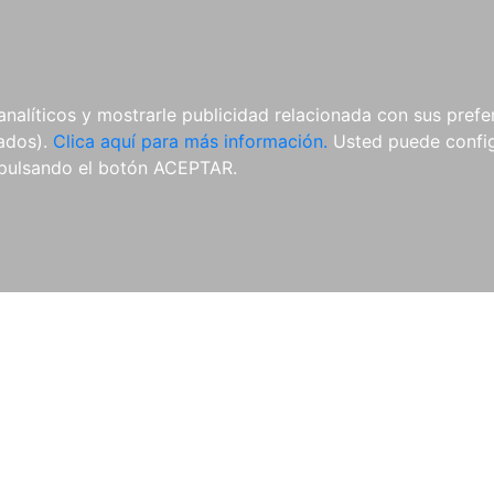
ES
ES
REVISTAS
CDS Y
MATERIAL
analíticos y mostrarle publicidad relacionada con sus prefer
DVDS
COMPLEMENTARIO
tados).
Clica aquí para más información.
Usted puede configu
pulsando el botón ACEPTAR.