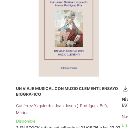
UN VIAJE MUSICAL CON MUZIO CLEMENTI: ENSAYO
BIOGRÁFICO
FÉ
;
ES
Gutiérrez Yzquierdo, Joan Josep
Rodríguez Brià,
Marina
Nav
Disponible
Dis
2 EN STOCK - dato actualizado el 03/08/26 a las 23:07