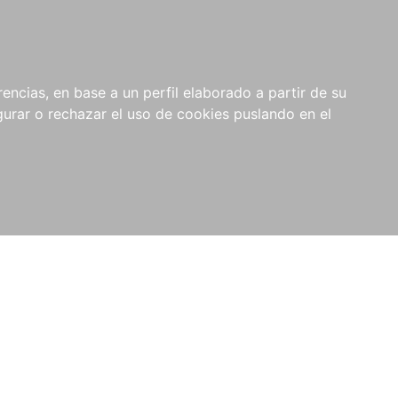
0
NOVEDADES
NOTICIAS
COMPRAS
encias, en base a un perfil elaborado a partir de su
INSTITUCIONALES
rar o rechazar el uso de cookies puslando en el