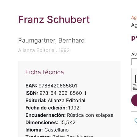
Franz Schubert
Ag
Ag
P
Paumgartner, Bernhard
Alianza Editorial. 1992
Av
Ficha técnica
EAN:
9788420685601
ISBN:
978-84-206-8560-1
Editorial:
Alianza Editorial
Fecha de edición:
1992
Encuadernación:
Rústica con solapas
Dimensiones:
15,5x21
Idioma:
Castellano