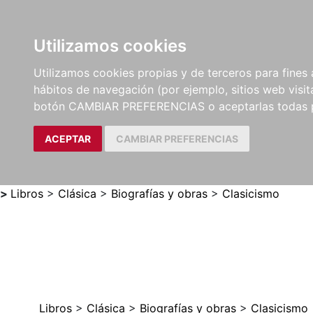
Utilizamos cookies
LIBROS
MÉTODOS Y
PARTITURAS Y EDICION
Utilizamos cookies propias y de terceros para fines 
EJERCICIOS
CRÍTICAS
hábitos de navegación (por ejemplo, sitios web visi
botón CAMBIAR PREFERENCIAS o aceptarlas todas 
ACEPTAR
CAMBIAR PREFERENCIAS
>
Libros
>
Clásica
>
Biografías y obras
>
Clasicismo
Libros
>
Clásica
>
Biografías y obras
>
Clasicismo