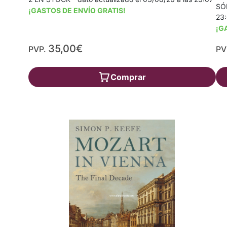
SÓL
¡GASTOS DE ENVÍO GRATIS!
23
¡G
35,00€
PVP.
PV
Comprar