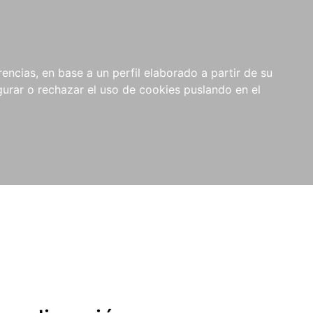
0
NOVEDADES
NOTICIAS
COMPRAS
encias, en base a un perfil elaborado a partir de su
INSTITUCIONALES
rar o rechazar el uso de cookies puslando en el