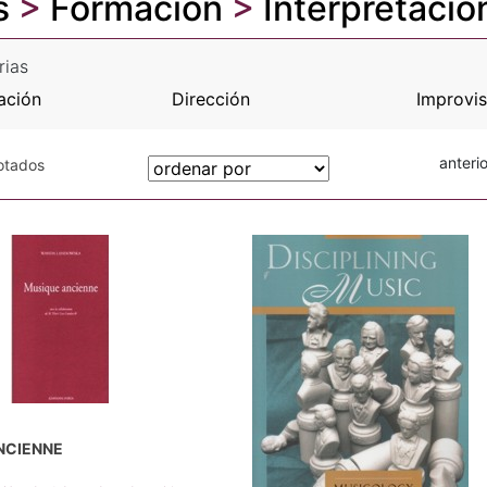
s
>
Formación
>
Interpretació
rias
tación
Dirección
Improvis
anterio
gotados
NCIENNE