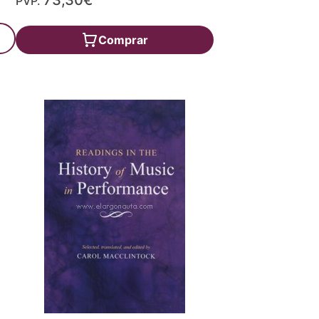
73,30€
PVP.
Comprar