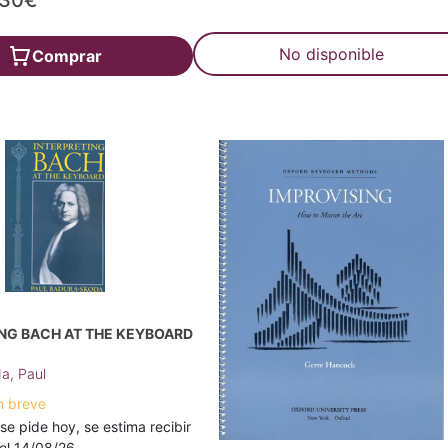
,30€
No disponible
Comprar
NG BACH AT THE KEYBOARD
a, Paul
n breve
 se pide hoy, se estima recibir
a el 14/08/26