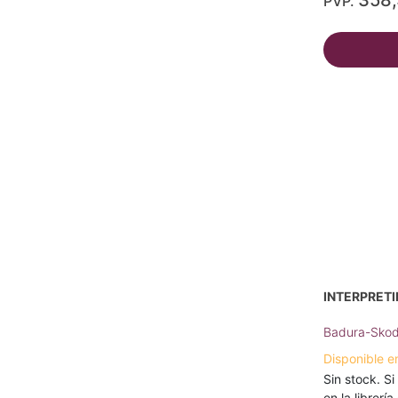
358
PVP.
INTERPRETI
Badura-Skod
Disponible e
Sin stock. Si
en la librerí