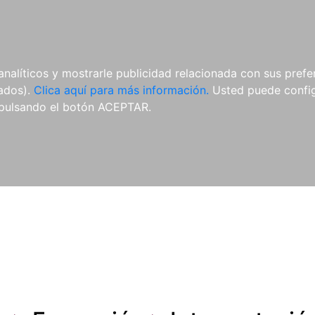
ES
ES
REVISTAS
CDS Y
MATERIAL
analíticos y mostrarle publicidad relacionada con sus prefer
DVDS
COMPLEMENTARIO
tados).
Clica aquí para más información.
Usted puede configu
pulsando el botón ACEPTAR.