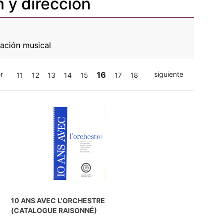
n y dirección
ación musical
r
16
siguiente
11
12
13
14
15
17
18
10 ANS AVEC L'ORCHESTRE
(CATALOGUE RAISONNÉ)