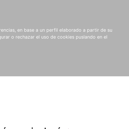
0
NOVEDADES
NOTICIAS
COMPRAS
encias, en base a un perfil elaborado a partir de su
INSTITUCIONALES
rar o rechazar el uso de cookies puslando en el