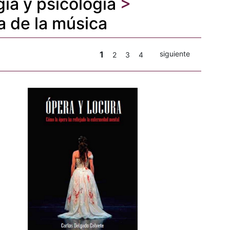
gía y psicología
>
a de la música
1
siguiente
2
3
4