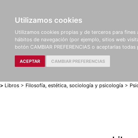
Utilizamos cookies
LIBROS
MÉTODOS Y
PARTITURAS Y EDICION
Utilizamos cookies propias y de terceros para fines 
EJERCICIOS
CRÍTICAS
hábitos de navegación (por ejemplo, sitios web visi
botón CAMBIAR PREFERENCIAS o aceptarlas todas 
ACEPTAR
CAMBIAR PREFERENCIAS
>
Libros
>
Filosofía, estética, sociología y psicología
>
Psi