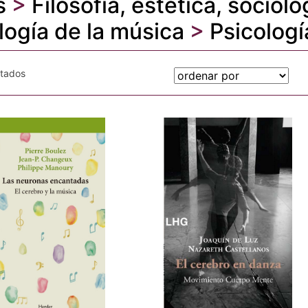
s
>
Filosofía, estética, sociolo
logía de la música
>
Psicologí
otados