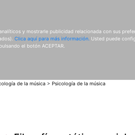
ES
ES
REVISTAS
CDS Y
MATERIAL
analíticos y mostrarle publicidad relacionada con sus prefer
DVDS
COMPLEMENTARIO
tados).
Clica aquí para más información.
Usted puede configu
pulsando el botón ACEPTAR.
cología de la música
>
Psicología de la música