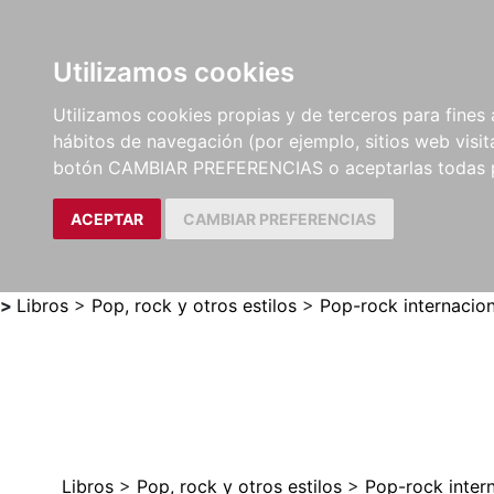
Utilizamos cookies
LIBROS
MÉTODOS Y
PARTITURAS Y EDICION
Utilizamos cookies propias y de terceros para fines 
EJERCICIOS
CRÍTICAS
hábitos de navegación (por ejemplo, sitios web visi
botón CAMBIAR PREFERENCIAS o aceptarlas todas 
ACEPTAR
CAMBIAR PREFERENCIAS
>
Libros
>
Pop, rock y otros estilos
>
Pop-rock internacion
Libros
>
Pop, rock y otros estilos
>
Pop-rock inter