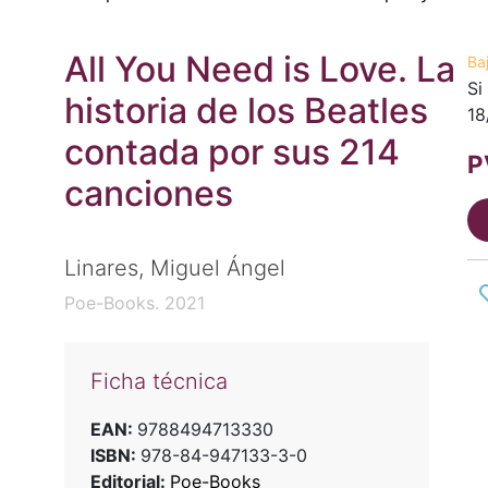
All You Need is Love. La
Ba
Si
historia de los Beatles
18
contada por sus 214
P
canciones
Linares, Miguel Ángel
Poe-Books. 2021
Ficha técnica
EAN:
9788494713330
ISBN:
978-84-947133-3-0
Editorial:
Poe-Books