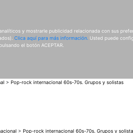
ES
ES
REVISTAS
CDS Y
MATERIAL
analíticos y mostrarle publicidad relacionada con sus prefer
DVDS
COMPLEMENTARIO
tados).
Clica aquí para más información.
Usted puede configu
pulsando el botón ACEPTAR.
al
>
Pop-rock internacional 60s-70s. Grupos y solistas
nacional
>
Pop-rock internacional 60s-70s. Grupos y solist