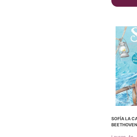
SOFÍA LA C
BEETHOVE
Leysen, An