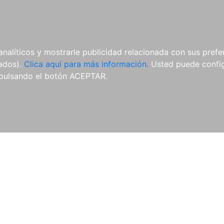
ES
ES
REVISTAS
CDS Y
MATERIAL
analíticos y mostrarle publicidad relacionada con sus prefer
DVDS
COMPLEMENTARIO
tados).
Clica aquí para más información.
Usted puede configu
pulsando el botón ACEPTAR.