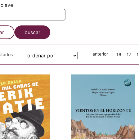
 clave
ar
buscar
anterior
gotados
16
17
1