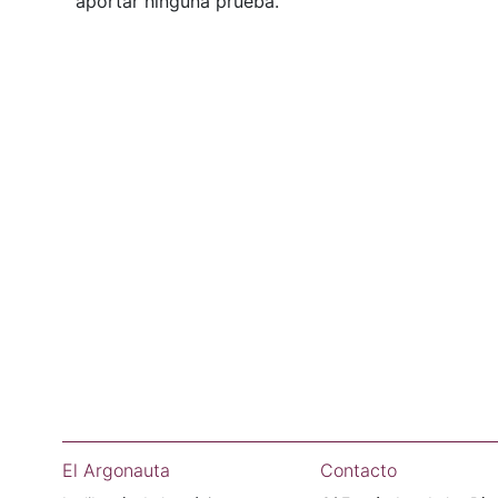
aportar ninguna prueba.
El Argonauta
Contacto