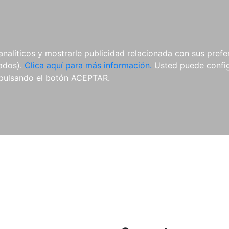
ES
ES
REVISTAS
CDS Y
MATERIAL
analíticos y mostrarle publicidad relacionada con sus prefer
DVDS
COMPLEMENTARIO
tados).
Clica aquí para más información.
Usted puede configu
pulsando el botón ACEPTAR.