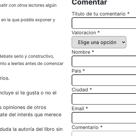
Comentar
atir con otros lectores algún
Titulo de tu comentario *
, en la que podéis exponer y
Valoracion *
Nombre *
debate serio y constructivo,
to a leerlas antes de comenzar
Pais *
ios.
Ciudad *
luye si te gusta o no el
s opiniones de otros
Email *
bate del interés que merece
Comentario *
da la autoría del libro sin