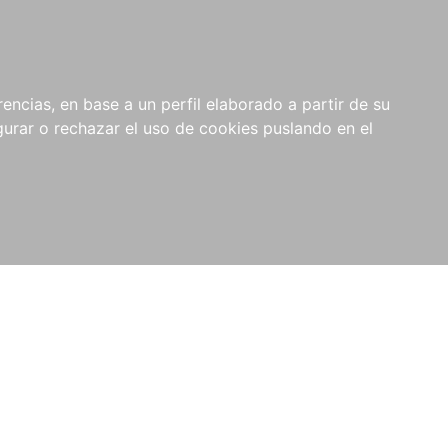
0
NOVEDADES
NOTICIAS
COMPRAS
encias, en base a un perfil elaborado a partir de su
INSTITUCIONALES
rar o rechazar el uso de cookies puslando en el