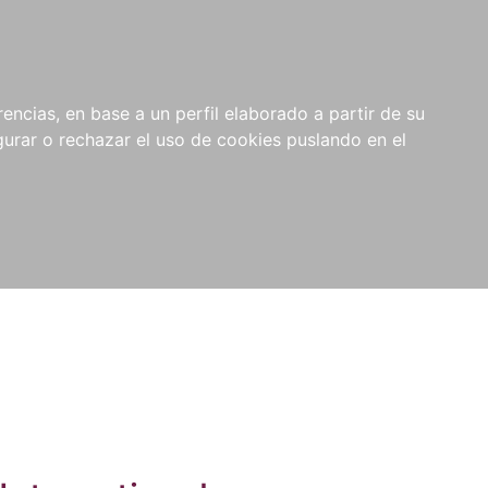
0
NOVEDADES
NOTICIAS
COMPRAS
encias, en base a un perfil elaborado a partir de su
INSTITUCIONALES
rar o rechazar el uso de cookies puslando en el