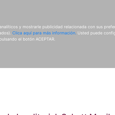
ES
ES
REVISTAS
CDS Y
MATERIAL
analíticos y mostrarle publicidad relacionada con sus prefer
DVDS
COMPLEMENTARIO
tados).
Clica aquí para más información.
Usted puede configu
pulsando el botón ACEPTAR.