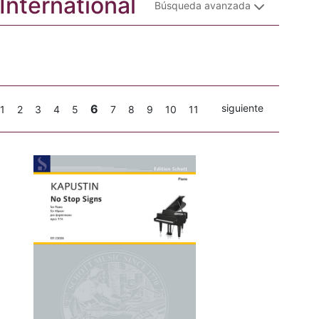
 International
Búsqueda avanzada
6
siguiente
1
2
3
4
5
7
8
9
10
11