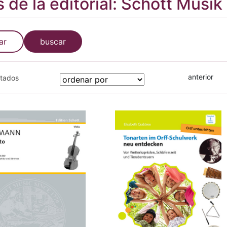
s de la editorial: Schott Musik
ar
buscar
anterior
otados