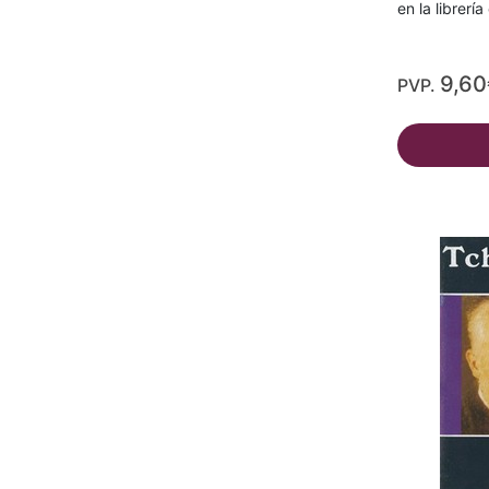
en la librerí
9,60
PVP.