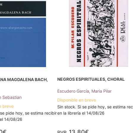
NEGROS ESPIRITUALES, CHORAL
ANA MAGDALENA BACH,
Escudero García, María Pilar
n Sebastian
Disponible en breve
n breve
Sin stock. Si se pide hoy, se estima rec
 se pide hoy, se estima recibir
en la librería el 14/08/26
a el 14/08/26
0€
13,80€
PVP.