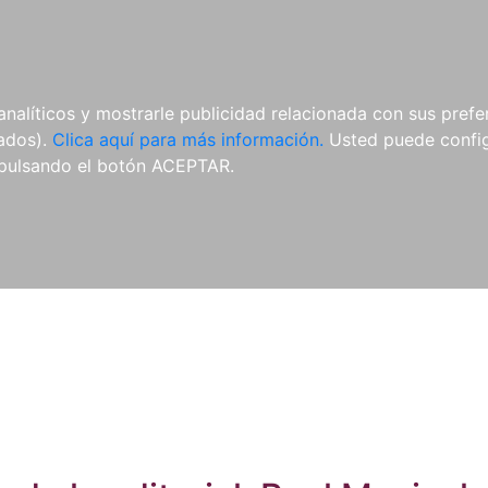
ES
ES
REVISTAS
CDS Y
MATERIAL
analíticos y mostrarle publicidad relacionada con sus prefer
DVDS
COMPLEMENTARIO
tados).
Clica aquí para más información.
Usted puede configu
pulsando el botón ACEPTAR.