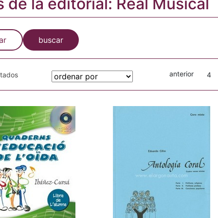
s de la editorial: Real Musical
ar
buscar
anterior
otados
4