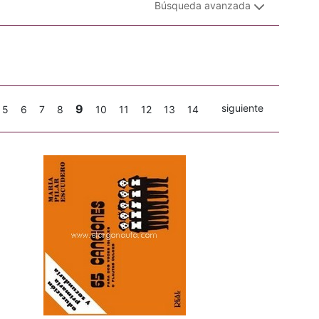
Búsqueda avanzada
9
siguiente
5
6
7
8
10
11
12
13
14