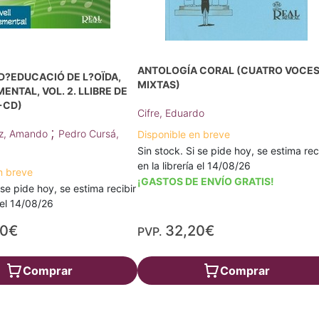
ANTOLOGÍA CORAL (CUATRO VOCE
D?EDUCACIÓ DE L?OÏDA,
MIXTAS)
ENTAL, VOL. 2. LLIBRE DE
+CD)
Cifre, Eduardo
;
ez, Amando
Pedro Cursá,
Disponible en breve
Sin stock. Si se pide hoy, se estima rec
en la librería el 14/08/26
n breve
¡GASTOS DE ENVÍO GRATIS!
 se pide hoy, se estima recibir
a el 14/08/26
90€
32,20€
PVP.
Comprar
Comprar