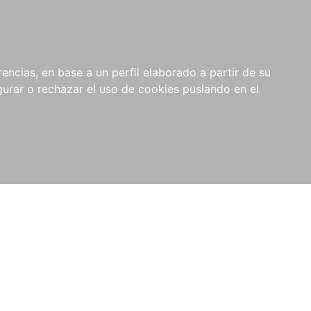
0
NOVEDADES
NOTICIAS
COMPRAS
encias, en base a un perfil elaborado a partir de su
INSTITUCIONALES
rar o rechazar el uso de cookies puslando en el