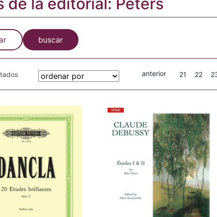
s de la editorial: Peters
ar
buscar
anterior
otados
21
22
2