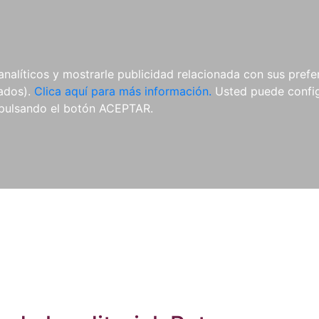
ES
ES
REVISTAS
CDS Y
MATERIAL
analíticos y mostrarle publicidad relacionada con sus prefer
DVDS
COMPLEMENTARIO
tados).
Clica aquí para más información.
Usted puede configu
pulsando el botón ACEPTAR.