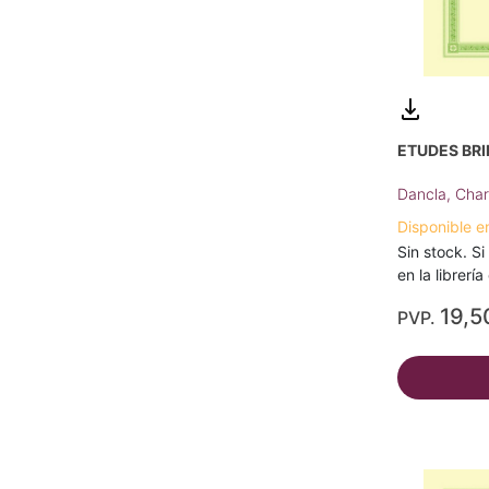
ETUDES BRI
Dancla, Char
Disponible e
Sin stock. Si
en la librerí
19,5
PVP.