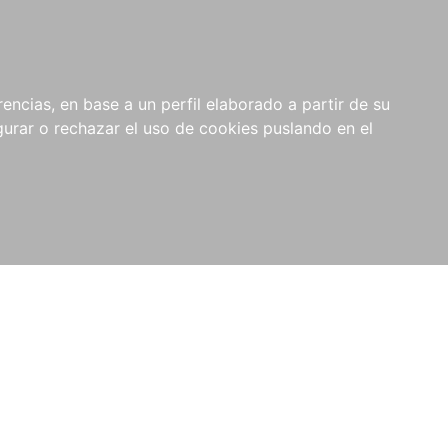
0
NOVEDADES
NOTICIAS
COMPRAS
encias, en base a un perfil elaborado a partir de su
INSTITUCIONALES
rar o rechazar el uso de cookies puslando en el