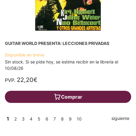
GUITAR WORLD PRESENTA: LECCIONES PRIVADAS
Disponible en breve
Sin stock. Si se pide hoy, se estima recibir en la librería el
10/08/26
22,20€
PVP.
Comprar
1
siguiente
2
3
4
5
6
7
8
9
10