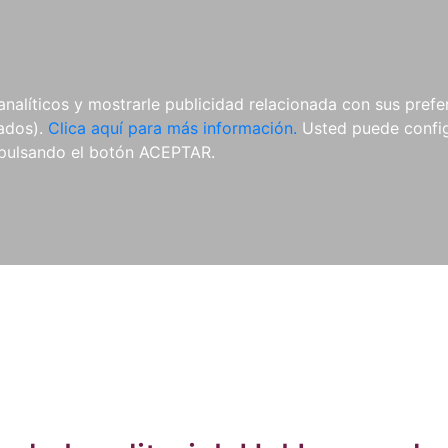
ES
ES
REVISTAS
CDS Y
MATERIAL
analíticos y mostrarle publicidad relacionada con sus prefer
DVDS
COMPLEMENTARIO
tados).
Clica aquí para más información.
Usted puede configu
pulsando el botón ACEPTAR.