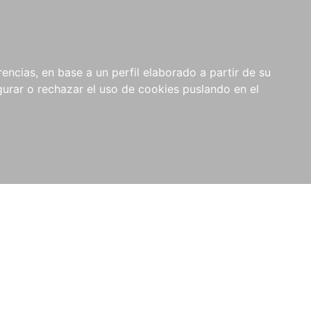
0
NOVEDADES
NOTICIAS
COMPRAS
encias, en base a un perfil elaborado a partir de su
INSTITUCIONALES
rar o rechazar el uso de cookies puslando en el