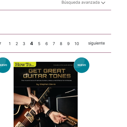
Búsqueda avanzada
r
4
siguiente
1
2
3
5
6
7
8
9
10