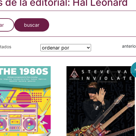
s de la editorial: Hal Leonard
ar
buscar
anterio
otados