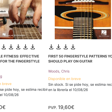
E FITNESS: EFFECTIVE
FIRST 50 FINGERSTYLE PATTERNS Y
FOR THE FINGERSTYLE
SHOULD PLAY ON GUITAR
Woods, Chris
ug
Disponible en breve
n breve
Sin stock. Si se pide hoy, se estima rec
 se pide hoy, se estima recibir
en la librería el 10/08/26
a el 10/08/26
0€
19,60€
PVP.