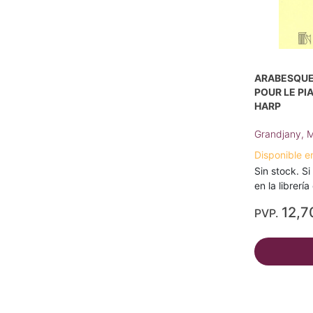
ARABESQUE 
POUR LE PI
HARP
Grandjany, M
Disponible e
Sin stock. Si
en la librerí
12,7
PVP.