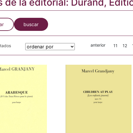
s de la editorial: Durand, Editi
ar
buscar
anterior
otados
11
12