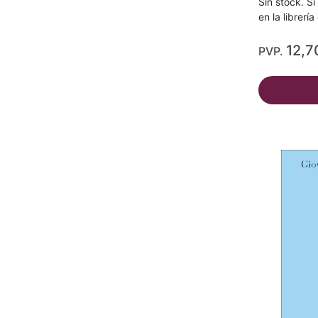
Sin stock. Si
en la librerí
12,7
PVP.