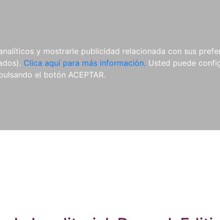
ES
ES
REVISTAS
CDS Y
MATERIAL
analíticos y mostrarle publicidad relacionada con sus prefer
DVDS
COMPLEMENTARIO
tados).
Clica aquí para más información.
Usted puede configu
pulsando el botón ACEPTAR.