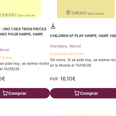
: (NO 1 DES TROIS PIECES
ANO) POUR HARPE, HARP,
CHILDREN AT PLAY HARPE, HARP, HA
Grandjany, Marcel
arcel
Disponible en breve
n breve
Sin stock. Si se pide hoy, se estima rec
 se pide hoy, se estima recibir
en la librería el 10/08/26
a el 10/08/26
0€
16,10€
PVP.
Comprar
Comprar