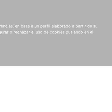
0
NOVEDADES
NOTICIAS
COMPRAS
encias, en base a un perfil elaborado a partir de su
INSTITUCIONALES
rar o rechazar el uso de cookies puslando en el