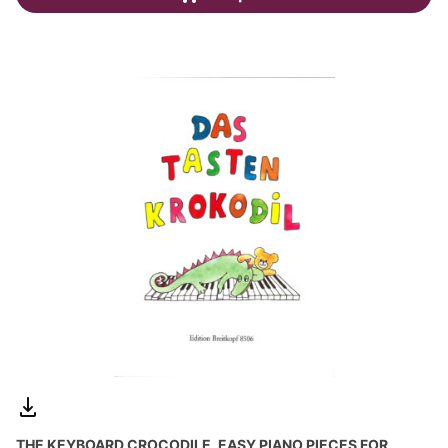
THE KEYBOARD CROCODILE, EASY PIANO PIECES FOR