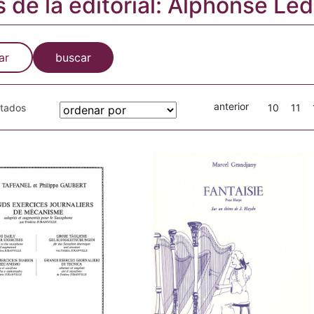
s de la editorial: Alphonse Le
ar
buscar
anterior
otados
10
11