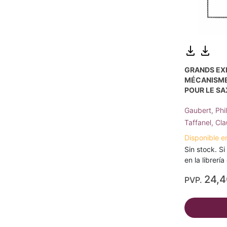
GRANDS EX
MÉCANISME
POUR LE S
Gaubert, Phi
Taffanel, Cl
Disponible e
Sin stock. Si
en la librerí
24,
PVP.