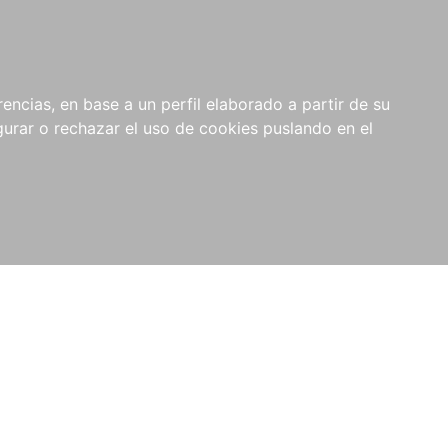
0
NOVEDADES
NOTICIAS
COMPRAS
encias, en base a un perfil elaborado a partir de su
INSTITUCIONALES
rar o rechazar el uso de cookies puslando en el