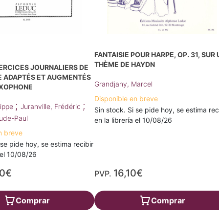
FANTAISIE POUR HARPE, OP. 31, SUR
THÈME DE HAYDN
ERCICES JOURNALIERS DE
 ADAPTÉS ET AUGMENTÉS
Grandjany, Marcel
AXOPHONE
Disponible en breve
;
;
lippe
Juranville, Frédéric
Sin stock. Si se pide hoy, se estima rec
aude-Paul
en la librería el 10/08/26
n breve
 se pide hoy, se estima recibir
a el 10/08/26
40€
16,10€
PVP.
Comprar
Comprar