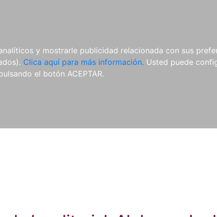
ES
ES
REVISTAS
CDS Y
MATERIAL
analíticos y mostrarle publicidad relacionada con sus prefer
DVDS
COMPLEMENTARIO
tados).
Clica aquí para más información.
Usted puede configu
pulsando el botón ACEPTAR.