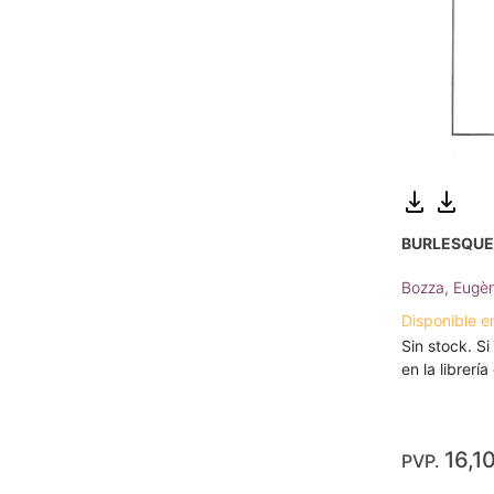
BURLESQUE,
Bozza, Eugè
Disponible e
Sin stock. Si
en la librerí
16,1
PVP.