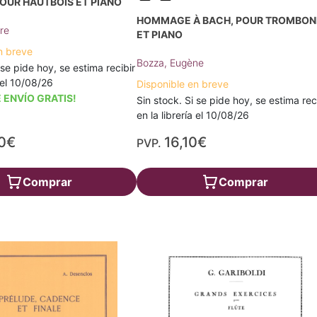
OUR HAUTBOIS ET PIANO
HOMMAGE À BACH, POUR TROMBON
re
ET PIANO
n breve
Bozza, Eugène
 se pide hoy, se estima recibir
a el 10/08/26
Disponible en breve
 ENVÍO GRATIS!
Sin stock. Si se pide hoy, se estima rec
en la librería el 10/08/26
0€
16,10€
PVP.
Comprar
Comprar