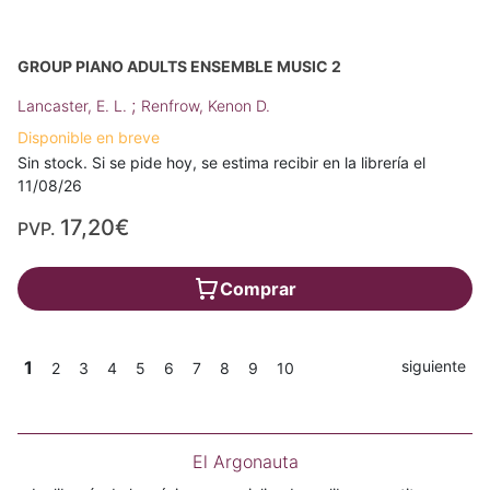
GROUP PIANO ADULTS ENSEMBLE MUSIC 2
;
Lancaster, E. L.
Renfrow, Kenon D.
Disponible en breve
Sin stock. Si se pide hoy, se estima recibir en la librería el
11/08/26
17,20€
PVP.
Comprar
1
siguiente
2
3
4
5
6
7
8
9
10
El Argonauta