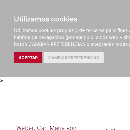
Utilizamos cookies
LIBROS
MÉTODOS Y
PARTITURAS Y EDICION
Utilizamos cookies propias y de terceros para fines 
EJERCICIOS
CRÍTICAS
hábitos de navegación (por ejemplo, sitios web visi
botón CAMBIAR PREFERENCIAS o aceptarlas todas 
ACEPTAR
CAMBIAR PREFERENCIAS
>
Weber, Carl Maria von