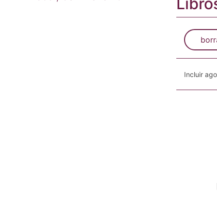
Libro
borr
Incluir ag