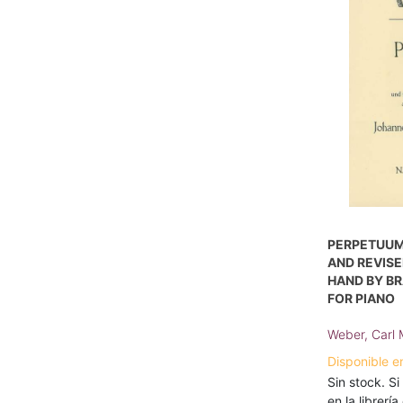
PERPETUUM 
AND REVISE
HAND BY B
FOR PIANO
Weber, Carl 
Disponible e
Sin stock. Si
en la librerí