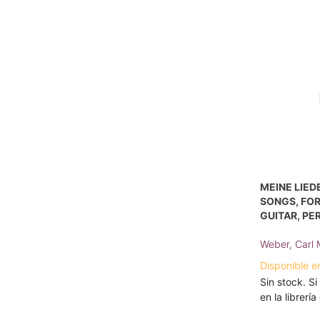
MEINE LIED
SONGS, FO
GUITAR, P
Weber, Carl 
Disponible e
Sin stock. Si
en la librerí