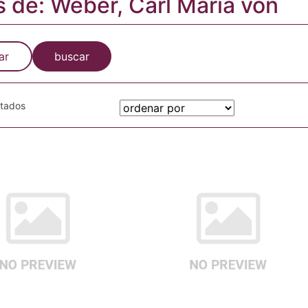
s de: Weber, Carl Maria von
ar
buscar
otados