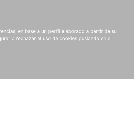
0
NOVEDADES
NOTICIAS
COMPRAS
encias, en base a un perfil elaborado a partir de su
INSTITUCIONALES
rar o rechazar el uso de cookies puslando en el