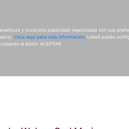
ES
ES
REVISTAS
CDS Y
MATERIAL
analíticos y mostrarle publicidad relacionada con sus prefer
DVDS
COMPLEMENTARIO
tados).
Clica aquí para más información.
Usted puede configu
pulsando el botón ACEPTAR.