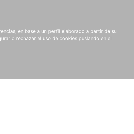
0
NOVEDADES
NOTICIAS
COMPRAS
encias, en base a un perfil elaborado a partir de su
INSTITUCIONALES
rar o rechazar el uso de cookies puslando en el