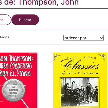
s de: Thompson, John
ar
buscar
otados