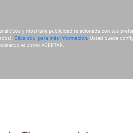
ES
ES
REVISTAS
CDS Y
MATERIAL
analíticos y mostrarle publicidad relacionada con sus prefer
DVDS
COMPLEMENTARIO
tados).
Clica aquí para más información.
Usted puede configu
pulsando el botón ACEPTAR.