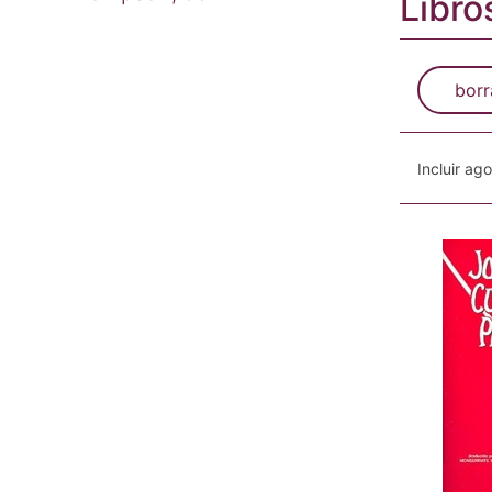
Libro
borr
Incluir ag