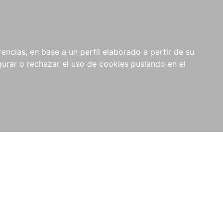
0
NOVEDADES
NOTICIAS
COMPRAS
encias, en base a un perfil elaborado a partir de su
INSTITUCIONALES
rar o rechazar el uso de cookies puslando en el