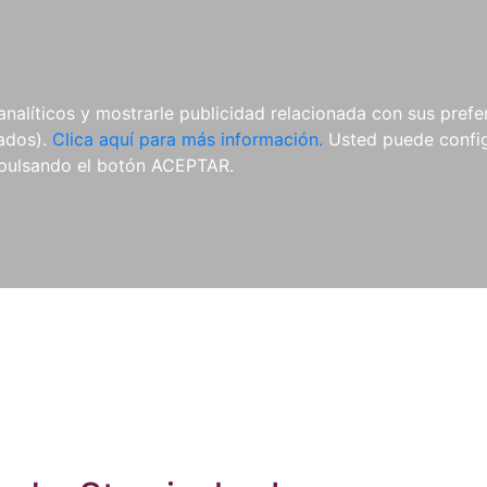
ES
ES
REVISTAS
CDS Y
MATERIAL
analíticos y mostrarle publicidad relacionada con sus prefer
DVDS
COMPLEMENTARIO
tados).
Clica aquí para más información.
Usted puede configu
pulsando el botón ACEPTAR.