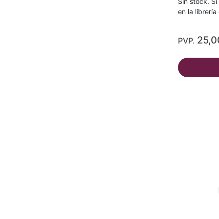
Sin stock. Si
en la librerí
25,0
PVP.