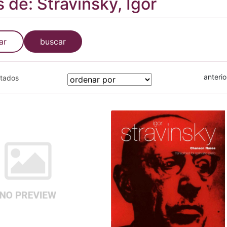
s de: Stravinsky, Igor
ar
buscar
anterio
otados