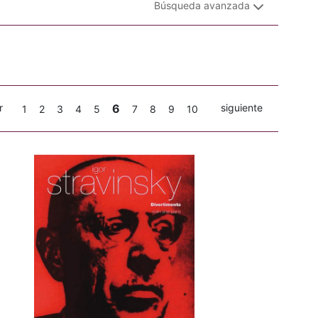
Búsqueda avanzada
r
6
siguiente
1
2
3
4
5
7
8
9
10