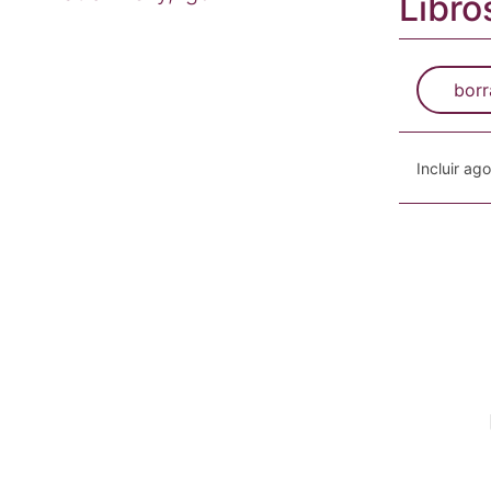
Libro
borr
Incluir ag