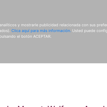
ES
ES
REVISTAS
CDS Y
MATERIAL
analíticos y mostrarle publicidad relacionada con sus prefer
DVDS
COMPLEMENTARIO
tados).
Clica aquí para más información.
Usted puede configu
pulsando el botón ACEPTAR.