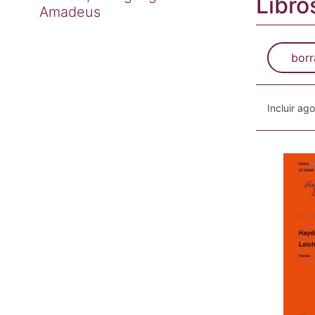
Libro
Amadeus
borr
Incluir ag