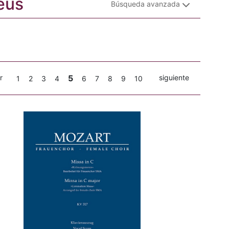
eus
Búsqueda avanzada
r
5
siguiente
1
2
3
4
6
7
8
9
10