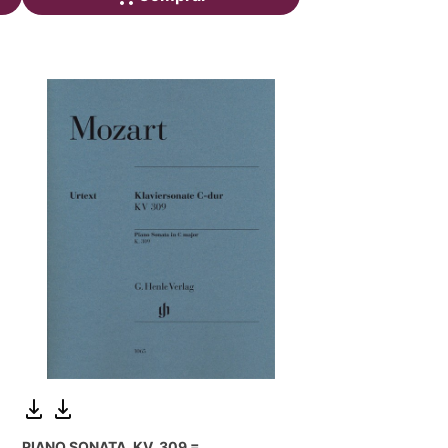
PIANO SONATA, KV. 309 =