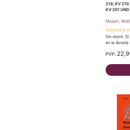
218, KV 21
KV 261 UN
Mozart, Wol
Disponible e
Sin stock. Si
en la librerí
22,
PVP.