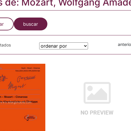
s de: Mozart, Wolfgang Amad
ar
buscar
anterio
otados