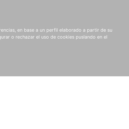
0
NOVEDADES
NOTICIAS
COMPRAS
encias, en base a un perfil elaborado a partir de su
INSTITUCIONALES
rar o rechazar el uso de cookies puslando en el