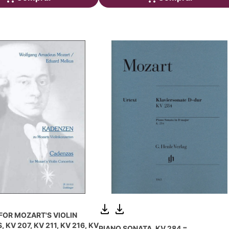
OR MOZART'S VIOLIN
KV 207, KV 211, KV 216, KV
PIANO SONATA, KV 284 =