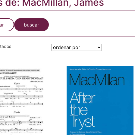
s de: MacMillan, James
ar
buscar
otados