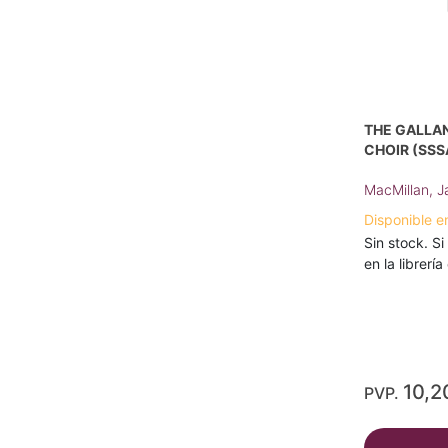
THE GALLA
CHOIR (SSS
MacMillan, 
Disponible e
Sin stock. Si
en la librerí
10,2
PVP.