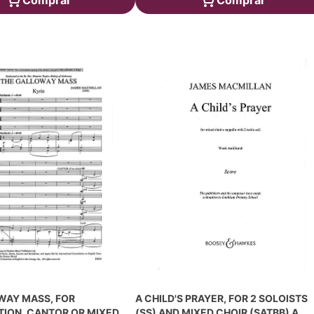
Comprar
Comprar
WAY MASS, FOR
A CHILD'S PRAYER, FOR 2 SOLOISTS
ION, CANTOR OR MIXED
(SS) AND MIXED CHOIR (SATBB) A