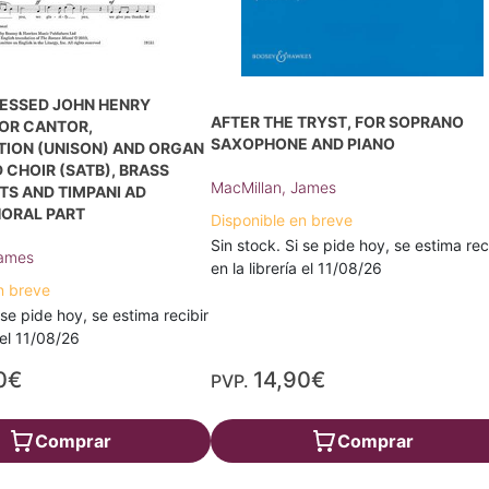
LESSED JOHN HENRY
AFTER THE TRYST, FOR SOPRANO
OR CANTOR,
SAXOPHONE AND PIANO
ION (UNISON) AND ORGAN
 CHOIR (SATB), BRASS
MacMillan, James
S AND TIMPANI AD
HORAL PART
Disponible en breve
Sin stock. Si se pide hoy, se estima rec
James
en la librería el 11/08/26
n breve
 se pide hoy, se estima recibir
a el 11/08/26
0€
14,90€
PVP.
Comprar
Comprar