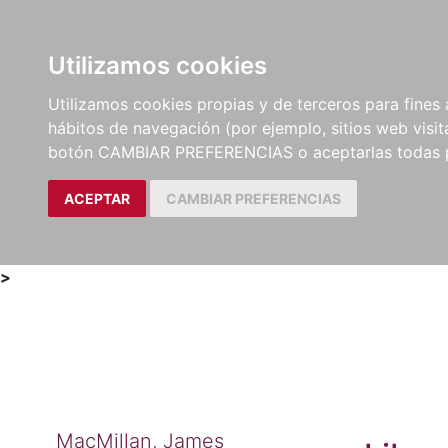
Utilizamos cookies
LIBROS
MÉTODOS Y
PARTITURAS Y EDICION
Utilizamos cookies propias y de terceros para fines 
EJERCICIOS
CRÍTICAS
hábitos de navegación (por ejemplo, sitios web visi
botón CAMBIAR PREFERENCIAS o aceptarlas todas 
ACEPTAR
CAMBIAR PREFERENCIAS
>
MacMillan, James