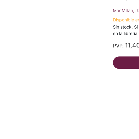
MacMillan, 
Disponible e
Sin stock. Si
en la librerí
11,4
PVP.