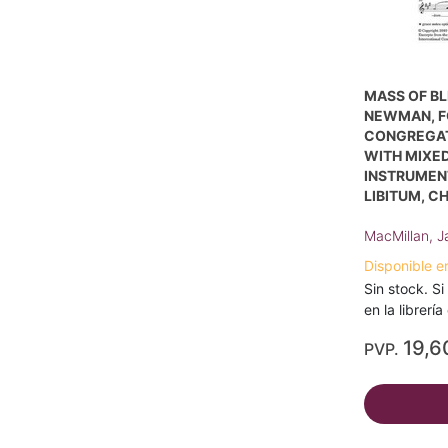
MASS OF B
NEWMAN, F
CONGREGAT
WITH MIXED
INSTRUMENT
LIBITUM, C
MacMillan, 
Disponible e
Sin stock. Si
en la librerí
19,6
PVP.