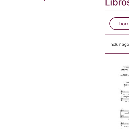
Libro
borr
Incluir ag