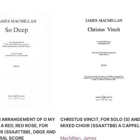
N ARRANGEMENT OF O MY
CHRISTUS VINCIT, FOR SOLO (S) AN
 A RED, RED ROSE, FOR
MIXED CHOIR (SSAATTBB) A CAPPE
R (SSAATTBB), OBOE AND
ORAL SCORE
MacMillan, James