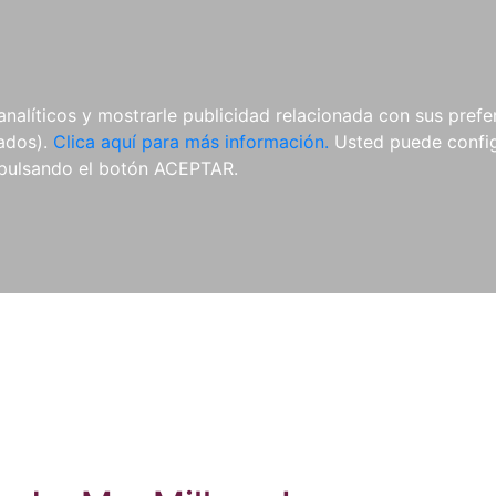
ES
ES
REVISTAS
CDS Y
MATERIAL
analíticos y mostrarle publicidad relacionada con sus prefer
DVDS
COMPLEMENTARIO
tados).
Clica aquí para más información.
Usted puede configu
pulsando el botón ACEPTAR.