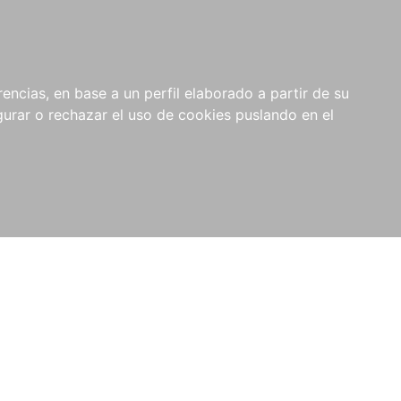
0
NOVEDADES
NOTICIAS
COMPRAS
encias, en base a un perfil elaborado a partir de su
INSTITUCIONALES
rar o rechazar el uso de cookies puslando en el