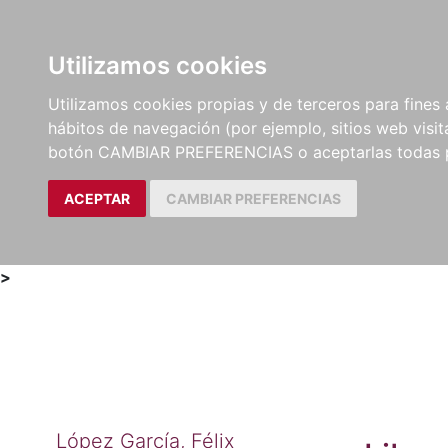
Utilizamos cookies
LIBROS
MÉTODOS Y
PARTITURAS Y EDICION
Utilizamos cookies propias y de terceros para fines 
EJERCICIOS
CRÍTICAS
hábitos de navegación (por ejemplo, sitios web visi
botón CAMBIAR PREFERENCIAS o aceptarlas todas 
ACEPTAR
CAMBIAR PREFERENCIAS
>
López García, Félix