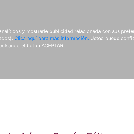
ES
ES
REVISTAS
CDS Y
MATERIAL
analíticos y mostrarle publicidad relacionada con sus prefer
DVDS
COMPLEMENTARIO
tados).
Clica aquí para más información.
Usted puede configu
pulsando el botón ACEPTAR.