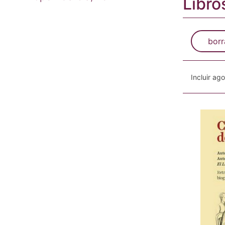
Libro
borr
Incluir ag