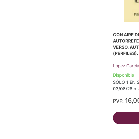
CON AIRE D
AUTORREFE
VERSO. AU
(PERFILES).
López García,
Disponible
SÓLO 1 EN S
03/08/26 a l
16,0
PVP.