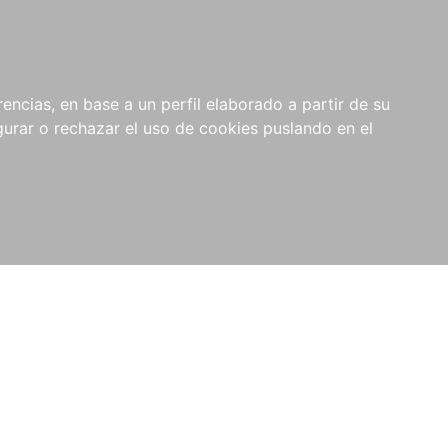
0
NOVEDADES
NOTICIAS
COMPRAS
encias, en base a un perfil elaborado a partir de su
INSTITUCIONALES
rar o rechazar el uso de cookies puslando en el