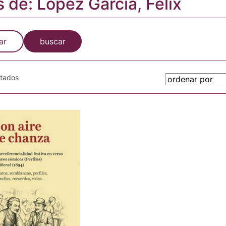
s de: López García, Félix
ar
buscar
otados