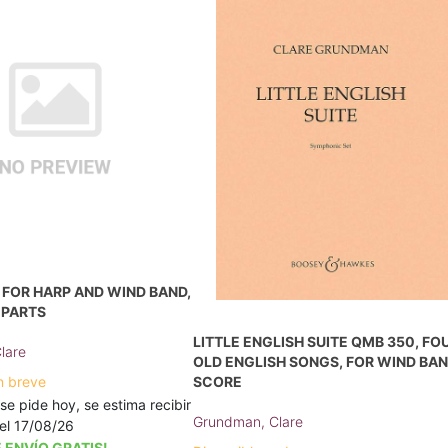
FOR HARP AND WIND BAND,
 PARTS
LITTLE ENGLISH SUITE QMB 350, FO
lare
OLD ENGLISH SONGS, FOR WIND BAN
n breve
SCORE
 se pide hoy, se estima recibir
Grundman, Clare
a el 17/08/26
 ENVÍO GRATIS!