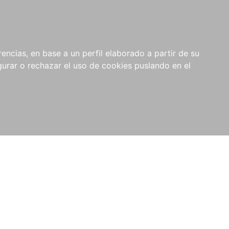
0
NOVEDADES
NOTICIAS
COMPRAS
encias, en base a un perfil elaborado a partir de su
INSTITUCIONALES
rar o rechazar el uso de cookies puslando en el