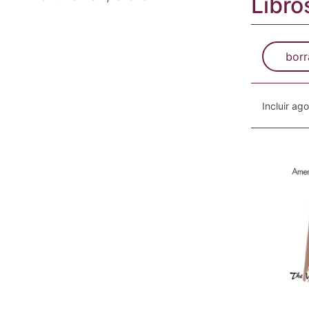
Libro
borr
Incluir ag