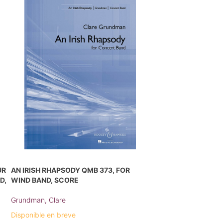
UR
AN IRISH RHAPSODY QMB 373, FOR
D,
WIND BAND, SCORE
Grundman, Clare
Disponible en breve