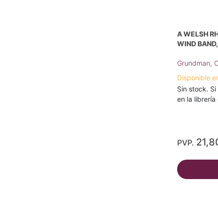
A WELSH R
WIND BAND
Grundman, C
Disponible e
Sin stock. Si
en la librerí
21,8
PVP.