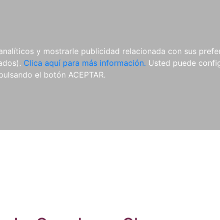
ES
ES
REVISTAS
CDS Y
MATERIAL
analíticos y mostrarle publicidad relacionada con sus prefer
DVDS
COMPLEMENTARIO
tados).
Clica aquí para más información.
Usted puede configu
pulsando el botón ACEPTAR.