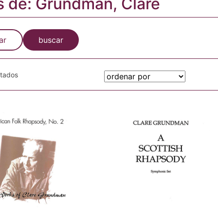
s de: Grundman, Clare
ar
buscar
otados