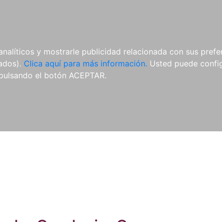
ES
ES
REVISTAS
CDS Y
MATERIAL
analíticos y mostrarle publicidad relacionada con sus prefer
DVDS
COMPLEMENTARIO
tados).
Clica aquí para más información.
Usted puede configu
pulsando el botón ACEPTAR.