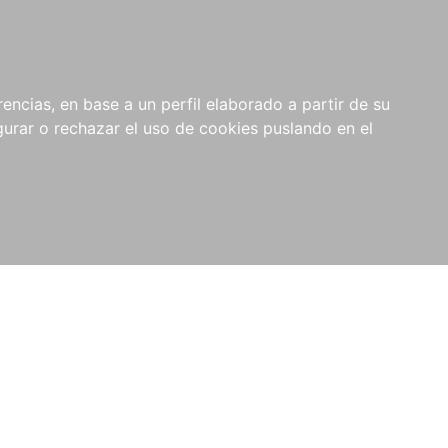
0
NOVEDADES
NOTICIAS
COMPRAS
encias, en base a un perfil elaborado a partir de su
INSTITUCIONALES
rar o rechazar el uso de cookies puslando en el