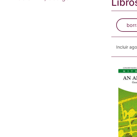
Libro
borr
Incluir ag