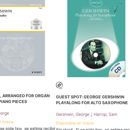
S, ARRANGED FOR ORGAN
GUEST SPOT: GEORGE GERSHWIN
PIANO PIECES
PLAYALONG FOR ALTO SAXOPHONE
;
eorge
Gershwin, George
Harrop, Sam
n breve
Disponible en breve
 se pide hoy, se estima recibir
Sin stock. Si se pide hoy, se estima rec