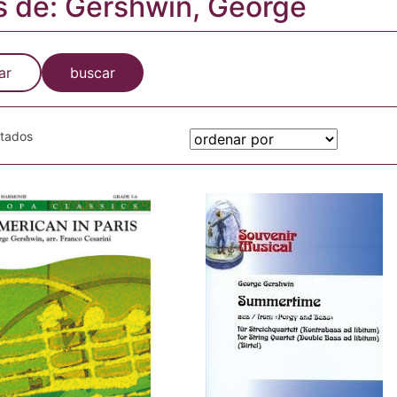
s de: Gershwin, George
ar
buscar
otados