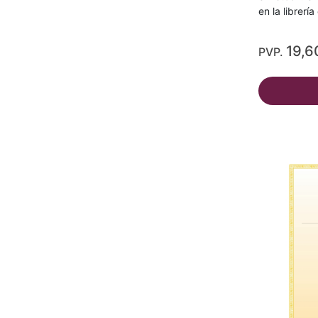
en la librerí
19,6
PVP.