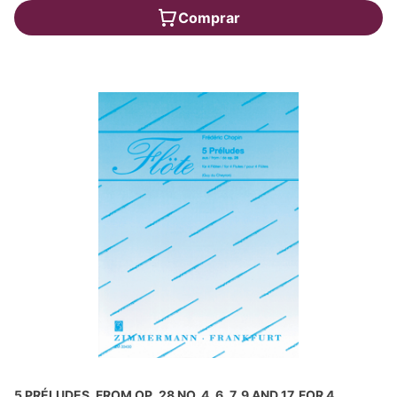
Comprar
5 PRÉLUDES, FROM OP. 28 NO. 4, 6, 7, 9 AND 17, FOR 4