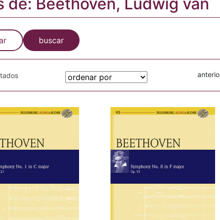
s de: Beethoven, Ludwig van
ar
buscar
anterio
otados