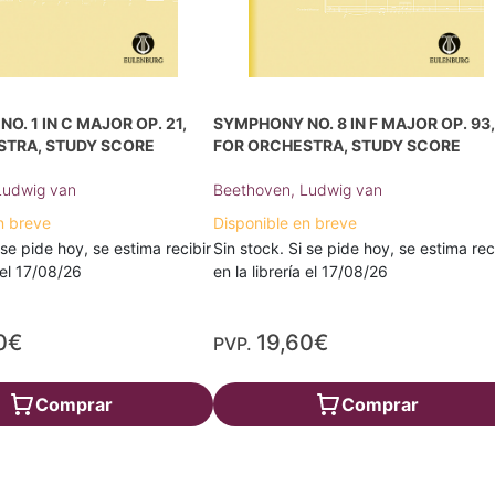
O. 1 IN C MAJOR OP. 21,
SYMPHONY NO. 8 IN F MAJOR OP. 93
STRA, STUDY SCORE
FOR ORCHESTRA, STUDY SCORE
Ludwig van
Beethoven, Ludwig van
n breve
Disponible en breve
 se pide hoy, se estima recibir
Sin stock. Si se pide hoy, se estima rec
a el 17/08/26
en la librería el 17/08/26
0€
19,60€
PVP.
Comprar
Comprar