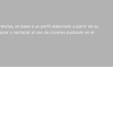
0
NOVEDADES
NOTICIAS
COMPRAS
encias, en base a un perfil elaborado a partir de su
INSTITUCIONALES
rar o rechazar el uso de cookies puslando en el