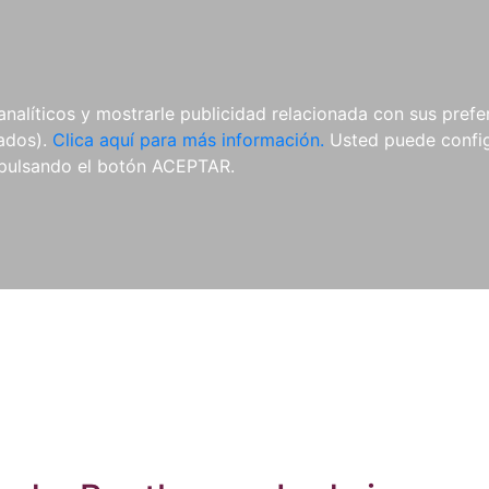
ES
ES
REVISTAS
CDS Y
MATERIAL
analíticos y mostrarle publicidad relacionada con sus prefer
DVDS
COMPLEMENTARIO
tados).
Clica aquí para más información.
Usted puede configu
pulsando el botón ACEPTAR.