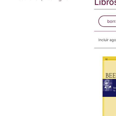
Libro
borr
Incluir ag