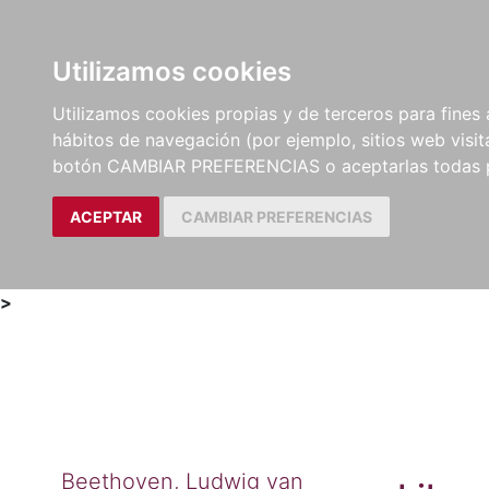
Utilizamos cookies
LIBROS
MÉTODOS Y
PARTITURAS Y EDICION
Utilizamos cookies propias y de terceros para fines 
EJERCICIOS
CRÍTICAS
hábitos de navegación (por ejemplo, sitios web visi
botón CAMBIAR PREFERENCIAS o aceptarlas todas 
ACEPTAR
CAMBIAR PREFERENCIAS
>
Beethoven, Ludwig van