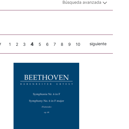
Búsqueda avanzada
r
4
siguiente
1
2
3
5
6
7
8
9
10